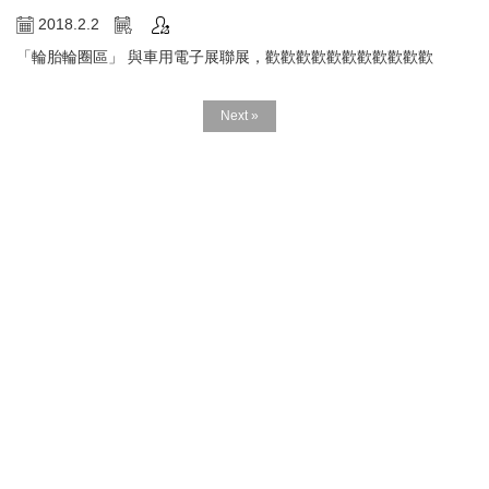
2018.2.2
「輪胎輪圈區」 與車用電子展聯展，歡歡歡歡歡歡歡歡歡歡歡
Next »